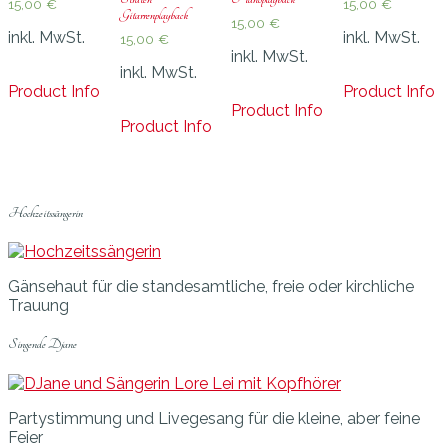
15,00
€
15,00
€
Gitarrenplayback
15,00
€
inkl. MwSt.
inkl. MwSt.
15,00
€
inkl. MwSt.
inkl. MwSt.
Product Info
Product Info
Product Info
Product Info
Hochzeitssängerin
Gänsehaut für die standesamtliche, freie oder kirchliche
Trauung
Singende Djane
Partystimmung und Livegesang für die kleine, aber feine
Feier