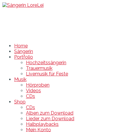
Sängerin LoreLei
Sängerin DJ Hochzeit Feier Rügen Stralsund MV
Home
Sängerin
Portfolio
Hochzeitssängerin
Trauermusik
Livemusik für Feste
Musik
Hörproben
Videos
CDs
Shop
CDs
Alben zum Download
Lieder zum Download
Halbplaybacks
Mein Konto