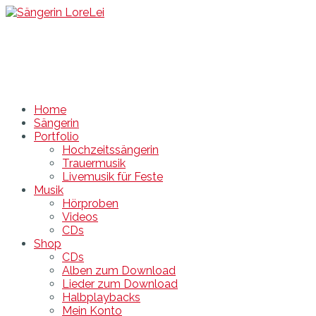
Sängerin LoreLei
Sängerin DJ Hochzeit Feier Rügen Stralsund MV
Home
Sängerin
Portfolio
Hochzeitssängerin
Trauermusik
Livemusik für Feste
Musik
Hörproben
Videos
CDs
Shop
CDs
Alben zum Download
Lieder zum Download
Halbplaybacks
Mein Konto