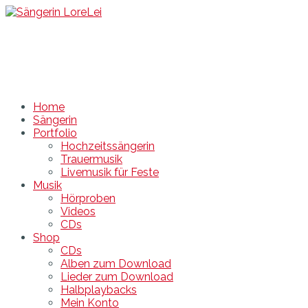
Sängerin LoreLei
Sängerin DJ Hochzeit Feier Rügen Stralsund MV
Home
Sängerin
Portfolio
Hochzeitssängerin
Trauermusik
Livemusik für Feste
Musik
Hörproben
Videos
CDs
Shop
CDs
Alben zum Download
Lieder zum Download
Halbplaybacks
Mein Konto