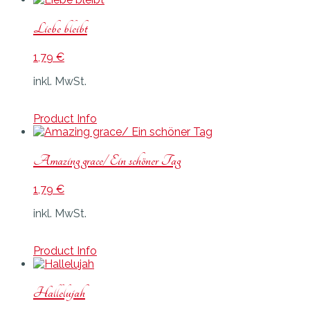
Liebe bleibt
1,79
€
inkl. MwSt.
Product Info
Amazing grace/ Ein schöner Tag
1,79
€
inkl. MwSt.
Product Info
Hallelujah