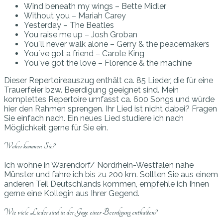
Wind beneath my wings – Bette Midler
Without you – Mariah Carey
Yesterday – The Beatles
You raise me up – Josh Groban
You´ll never walk alone – Gerry & the peacemakers
You´ve got a friend – Carole King
You´ve got the love – Florence & the machine
Dieser Repertoireauszug enthält ca. 85 Lieder, die für eine
Trauerfeier bzw. Beerdigung geeignet sind. Mein
komplettes Repertoire umfasst ca. 600 Songs und würde
hier den Rahmen sprengen. Ihr Lied ist nicht dabei? Fragen
Sie einfach nach. Ein neues Lied studiere ich nach
Möglichkeit gerne für Sie ein.
Woher kommen Sie?
Ich wohne in Warendorf/ Nordrhein-Westfalen nahe
Münster und fahre ich bis zu 200 km. Sollten Sie aus einem
anderen Teil Deutschlands kommen, empfehle ich Ihnen
gerne eine Kollegin aus Ihrer Gegend.
Wie viele Lieder sind in der Gage einer Beerdigung enthalten?