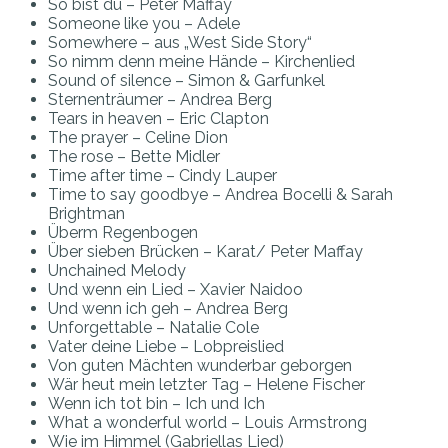
So bist du – Peter Maffay
Someone like you – Adele
Somewhere – aus „West Side Story“
So nimm denn meine Hände – Kirchenlied
Sound of silence – Simon & Garfunkel
Sternenträumer – Andrea Berg
Tears in heaven – Eric Clapton
The prayer – Celine Dion
The rose – Bette Midler
Time after time – Cindy Lauper
Time to say goodbye – Andrea Bocelli & Sarah
Brightman
Überm Regenbogen
Über sieben Brücken – Karat/ Peter Maffay
Unchained Melody
Und wenn ein Lied – Xavier Naidoo
Und wenn ich geh – Andrea Berg
Unforgettable – Natalie Cole
Vater deine Liebe – Lobpreislied
Von guten Mächten wunderbar geborgen
Wär heut mein letzter Tag – Helene Fischer
Wenn ich tot bin – Ich und Ich
What a wonderful world – Louis Armstrong
Wie im Himmel (Gabriellas Lied)