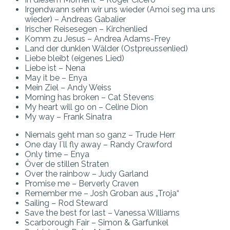
Irgendwann sehn wir uns wieder (Amoi seg ma uns
wieder) – Andreas Gabalier
Irischer Reisesegen – Kirchenlied
Komm zu Jesus – Andrea Adams-Frey
Land der dunklen Wälder (Ostpreussenlied)
Liebe bleibt (eigenes Lied)
Liebe ist – Nena
May it be – Enya
Mein Ziel – Andy Weiss
Morning has broken – Cat Stevens
My heart will go on – Celine Dion
My way – Frank Sinatra
Niemals geht man so ganz – Trude Herr
One day I´ll fly away – Randy Crawford
Only time – Enya
Över de stillen Straten
Over the rainbow – Judy Garland
Promise me – Berverly Craven
Remember me – Josh Groban aus „Troja“
Sailing – Rod Steward
Save the best for last – Vanessa Williams
Scarborough Fair – Simon & Garfunkel