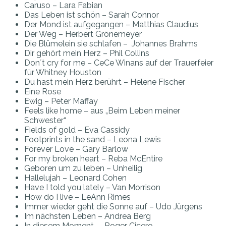
Caruso – Lara Fabian
Das Leben ist schön – Sarah Connor
Der Mond ist aufgegangen – Matthias Claudius
Der Weg – Herbert Grönemeyer
Die Blümelein sie schlafen – Johannes Brahms
Dir gehört mein Herz – Phil Collins
Don´t cry for me – CeCe Winans auf der Trauerfeier
für Whitney Houston
Du hast mein Herz berührt – Helene Fischer
Eine Rose
Ewig – Peter Maffay
Feels like home – aus „Beim Leben meiner
Schwester“
Fields of gold – Eva Cassidy
Footprints in the sand – Leona Lewis
Forever Love – Gary Barlow
For my broken heart – Reba McEntire
Geboren um zu leben – Unheilig
Hallelujah – Leonard Cohen
Have I told you lately – Van Morrison
How do I live – LeAnn Rimes
Immer wieder geht die Sonne auf – Udo Jürgens
Im nächsten Leben – Andrea Berg
In diesem Moment – Roger Cicero