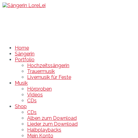
Sängerin LoreLei
Sängerin DJ Hochzeit Feier Rügen Stralsund MV
Home
Sängerin
Portfolio
Hochzeitssängerin
Trauermusik
Livemusik für Feste
Musik
Hörproben
Videos
CDs
Shop
CDs
Alben zum Download
Lieder zum Download
Halbplaybacks
Mein Konto