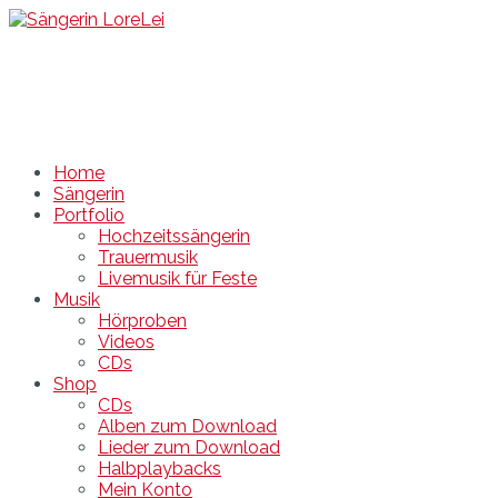
Sängerin LoreLei
Sängerin DJ Hochzeit Feier Rügen Stralsund MV
Home
Sängerin
Portfolio
Hochzeitssängerin
Trauermusik
Livemusik für Feste
Musik
Hörproben
Videos
CDs
Shop
CDs
Alben zum Download
Lieder zum Download
Halbplaybacks
Mein Konto