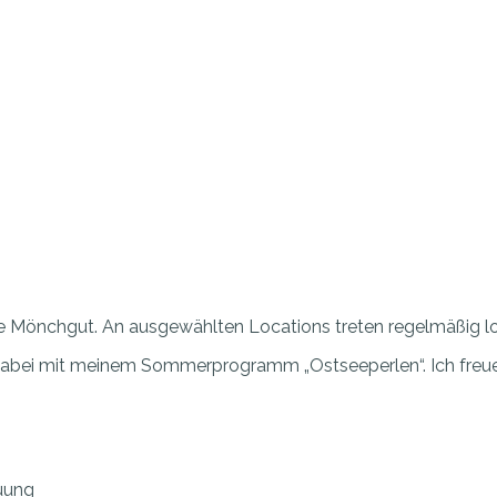
e Mönchgut. An ausgewählten Locations treten regelmäßig lok
 dabei mit meinem Sommerprogramm „Ostseeperlen“. Ich freue
auung